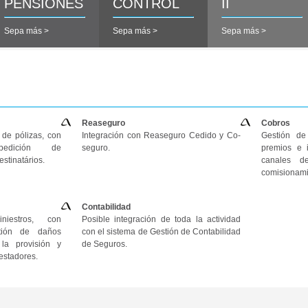
PENSIONES
CONTROL
II
Sepa más >
Sepa más >
Sepa más >
Reaseguro
Cobros
 de pólizas, con
Integración con Reaseguro Cedido y Co-
Gestión de
pedición de
seguro.
premios e i
stinatários.
canales de
comisionami
Contabilidad
niestros, con
Posible integración de toda la actividad
stión de daños
con el sistema de Gestión de Contabilidad
 la provisión y
de Seguros.
restadores.