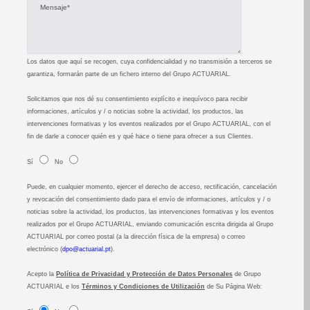
Los datos que aquí se recogen, cuya confidencialidad y no transmisión a terceros se
garantiza, formarán parte de un fichero interno del Grupo ACTUARIAL.
Solicitamos que nos dé su consentimiento explícito e inequívoco para recibir
informaciones, artículos y / o noticias sobre la actividad, los productos, las
intervenciones formativas y los eventos realizados por el Grupo ACTUARIAL, con el
fin de darle a conocer quién es y qué hace o tiene para ofrecer a sus Clientes.
Sí
No
Puede, en cualquier momento, ejercer el derecho de acceso, rectificación, cancelación
y revocación del consentimiento dado para el envío de informaciones, artículos y / o
noticias sobre la actividad, los productos, las intervenciones formativas y los eventos
realizados por el Grupo ACTUARIAL, enviando comunicación escrita dirigida al Grupo
ACTUARIAL por correo postal (a la dirección física de la empresa) o correo
electrónico (
dpo@actuarial.pt
).
Acepto la
Política de Privacidad y Protección de Datos Personales
de Grupo
ACTUARIAL e los
Términos y Condiciones de Utilización
de Su Página Web: