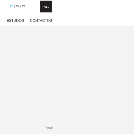
PT
|
EN
|
ES
S
ESTUDOS
CONTACTOS
^
topo